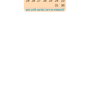
29
28
27
26
25
24
23
31
30
להוספת אירוע / סדנא לחץ כאן