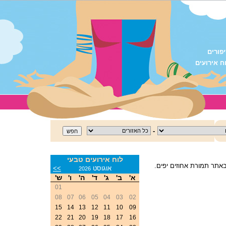
פורים
ח אירועים
-
לוח אירועים טבעי
באתר תמורת אחוזים יפים.
<<
אוגוסט
>>
2026
א'
ב'
ג'
ד'
ה'
ו'
ש'
01
08
07
06
05
04
03
02
15
14
13
12
11
10
09
22
21
20
19
18
17
16