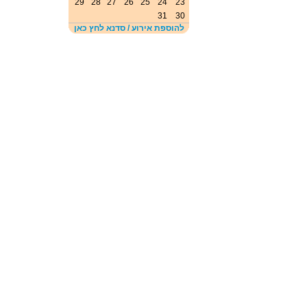
29
28
27
26
25
24
23
31
30
להוספת אירוע / סדנא לחץ כאן