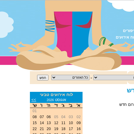
פורים
ח אירועים
-
דש
לוח אירועים טבעי
<<
אוגוסט
>>
2026
רום חדש
א'
ב'
ג'
ד'
ה'
ו'
ש'
01
08
07
06
05
04
03
02
15
14
13
12
11
10
09
22
21
20
19
18
17
16