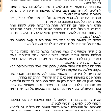
3
לטיפול במגע.
0
את ההזמנה דחקתי באכזבה למגירת שידת הלילה והתעלמתי ממנה
ל
לחלוטין. לא היה שום מצב בעולם שמישהו זר יראה אותי כמעט
במערומיי ובטח שלא ייגע בי.
חברותיי הטובות לא הרפו מהשאלה של "נו, מתי תלכי כבר?", ואני
פטרתי אותן כל פעם בתשובה כזו או אחרת.
חודש וחצי אחרי יום ההולדת, אחת מהחברות פשוט לקחה יוזמה
והזמינה לי טיפול ליום שישי באחת עשרה בבוקר, בגמר הבישולים
והניקיונות, וטרחה להזהיר אותי שאין סיכוי לביטול כי היא התחייבה
למטפלת שנגיע.
ניסיתי לא לחשוב על זה יותר מדי אבל היה לי קשה לחשוב עלי
שוכבת על מיטת טיפולים ומישהי זרה לגמרי נוגעת לי בגוף.
ביום שישי מצאתי את עצמי ממתינה בחצר מקורה ומחכה בחוסר
סבלנות משווע שהזמן יעבור. דקות אחדות אחרי שסיימתי לעשן
בעצבנות, הדלת נפתחה ואישה נאת מראה פתחה את הדלת בחיוך
ונועם והזמינה אותי להיכנס.
חדר הטיפולים היה מאוד אסתטי, הלבן שלט מכל עבר ומוסיקת רקע
שקטה מילאה את המקום בצלילים.
קצת רעדו לי הידיים, והתרגשתי מעבר לכל פרופורציה, חשתי מעין
חוסר אונים בחשיפה האאינטימית הזו שהחלה להתפתח בחדר.
אחרי מגוון שאלות קצרות ביקשה ממני המטפלת להתפשט ולהישאר
עם תחתונים בלבד, מן הסתם הרגשתי חשופה ועטפתי את עצמי
בסדין הטיפולים בעודי ממתינה לדבר הזה שבסופו של דבר שידרג את
חיי.
האווירה הנעימה בחדר הצליחה להרפות במקצת את גופי הנוקשה
והנחתי לעיניי להיעצם, חיכיתי לבאות.
הנשימות של המטפלת נשמעו באוזניי ומשום מה הצליחו גם להרגיע
אותי, כשבשנייה המתפרצת בעדינותה חשתי במגע מעודן וחודר של