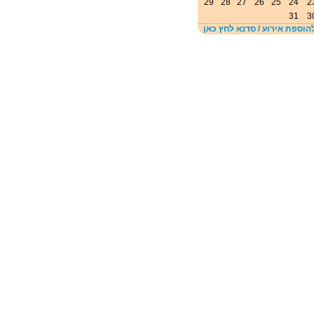
29
28
27
26
25
24
2
31
3
הוספת אירוע / סדנא לחץ כאן