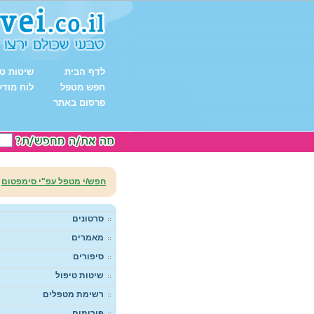
לדף הבית
שיטות טי
חפש מטפל
לוח מודע
פרסום באתר
חפש/י מטפל עפ"י סימפטום
סרטונים
מאמרים
סיפורים
שיטות טיפול
רשימת מטפלים
פורומים