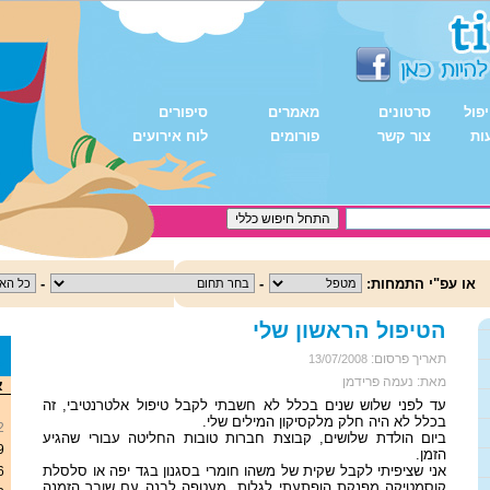
פול
סרטונים
מאמרים
סיפורים
ות
צור קשר
פורומים
לוח אירועים
או עפ"י התמחות:
-
-
הטיפול הראשון שלי
תאריך פרסום:
13/07/2008
<
מאת: נעמה פרידמן
א
עד לפני שלוש שנים בכלל לא חשבתי לקבל טיפול אלטרנטיבי, זה
בכלל לא היה חלק מלקסיקון המילים שלי.
2
ביום הולדת שלושים, קבוצת חברות טובות החליטה עבורי שהגיע
9
הזמן.
אני שציפיתי לקבל שקית של משהו חומרי בסגנון בגד יפה או סלסלת
6
קוסמטיקה מפנקת הופתעתי לגלות מעטפה לבנה עם שובר הזמנה