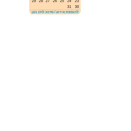
29
28
27
26
25
24
23
31
30
להוספת אירוע / סדנא לחץ כאן