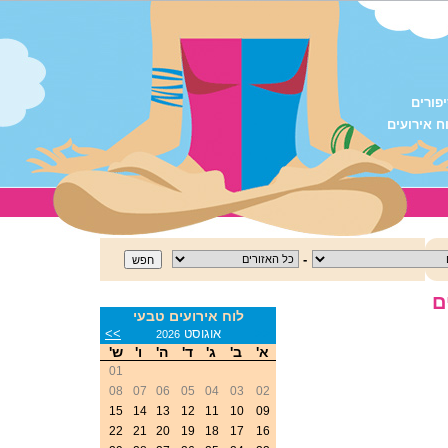
פורים
ח אירועים
-
ם
לוח אירועים טבעי
<<
אוגוסט
>>
2026
א'
ב'
ג'
ד'
ה'
ו'
ש'
01
08
07
06
05
04
03
02
15
14
13
12
11
10
09
22
21
20
19
18
17
16