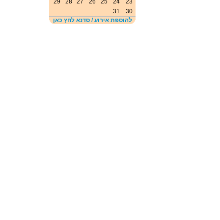
29
28
27
26
25
24
23
31
30
להוספת אירוע / סדנא לחץ כאן