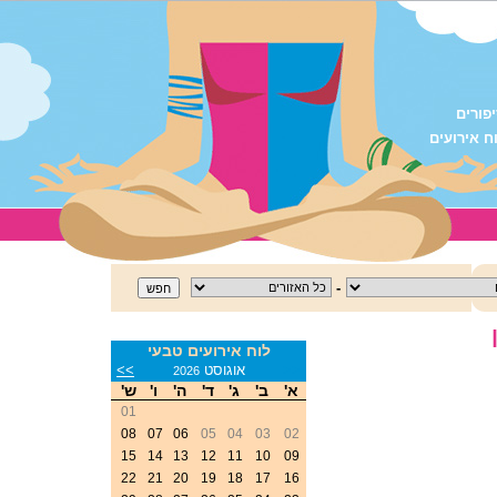
פורים
ח אירועים
-
לוח אירועים טבעי
<<
אוגוסט
>>
2026
א'
ב'
ג'
ד'
ה'
ו'
ש'
01
08
07
06
05
04
03
02
15
14
13
12
11
10
09
22
21
20
19
18
17
16