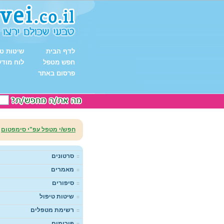
לדף הבית
שיטות טי
חפש מטפל
לוח מודע
פרסום באתר
חפש/י מטפל עפ"י סימפטום
סרטונים
מאמרים
סיפורים
שיטות טיפול
רשימת מטפלים
פורומים