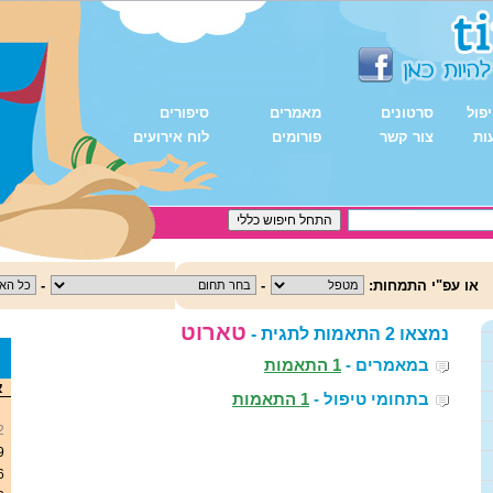
פול
סרטונים
מאמרים
סיפורים
ות
צור קשר
פורומים
לוח אירועים
או עפ"י התמחות:
-
-
טארוט
נמצאו 2 התאמות לתגית -
במאמרים -
1 התאמות
<
א
בתחומי טיפול -
1 התאמות
2
9
6