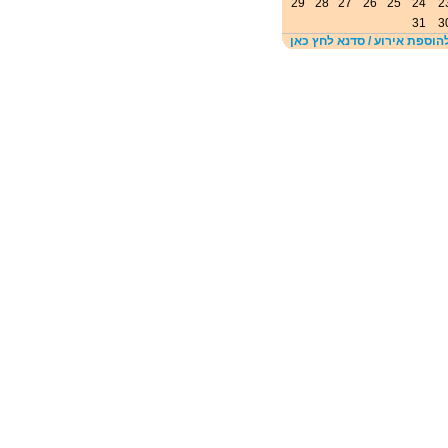
29
28
27
26
25
24
2
31
3
הוספת אירוע / סדנא לחץ כאן