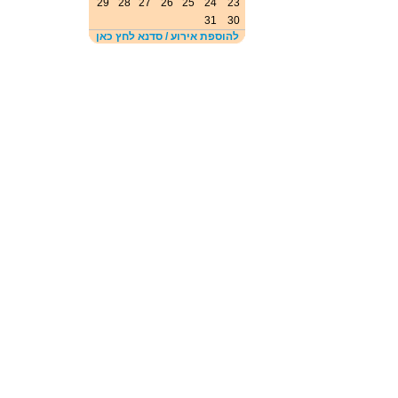
29
28
27
26
25
24
23
31
30
להוספת אירוע / סדנא לחץ כאן