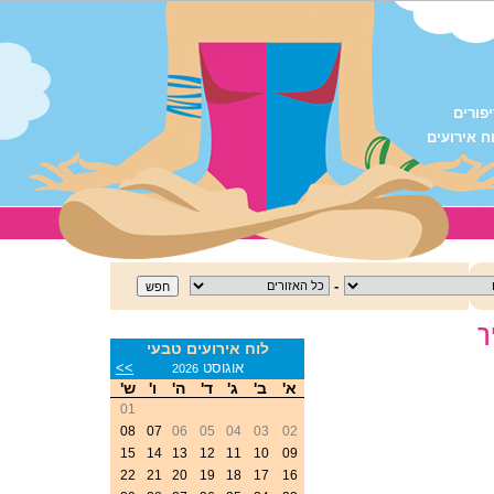
פורים
ח אירועים
-
ך
לוח אירועים טבעי
<<
אוגוסט
>>
2026
א'
ב'
ג'
ד'
ה'
ו'
ש'
01
08
07
06
05
04
03
02
15
14
13
12
11
10
09
22
21
20
19
18
17
16