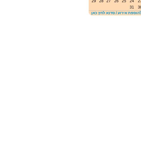
29
28
27
26
25
24
2
31
3
הוספת אירוע / סדנא לחץ כאן