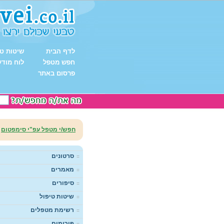
לדף הבית
שיטות טי
חפש מטפל
לוח מודע
פרסום באתר
חפש/י מטפל עפ"י סימפטום
סרטונים
מאמרים
סיפורים
שיטות טיפול
רשימת מטפלים
פורומים