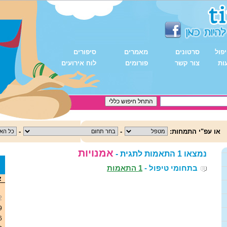
פול
סרטונים
מאמרים
סיפורים
ות
צור קשר
פורומים
לוח אירועים
או עפ"י התמחות:
-
-
אמנויות
נמצאו 1 התאמות לתגית -
בתחומי טיפול -
1 התאמות
<
א
2
9
6