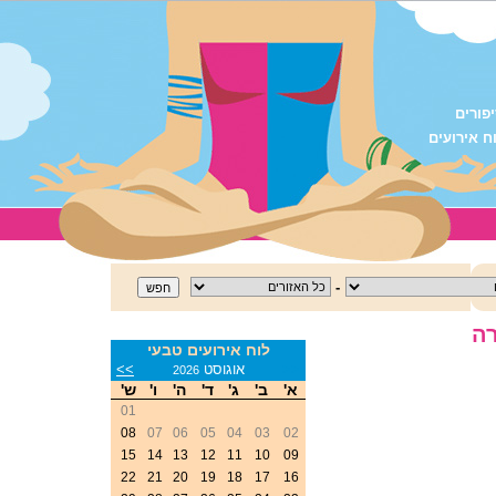
פורים
ח אירועים
-
ה
לוח אירועים טבעי
<<
אוגוסט
>>
2026
א'
ב'
ג'
ד'
ה'
ו'
ש'
01
08
07
06
05
04
03
02
15
14
13
12
11
10
09
22
21
20
19
18
17
16