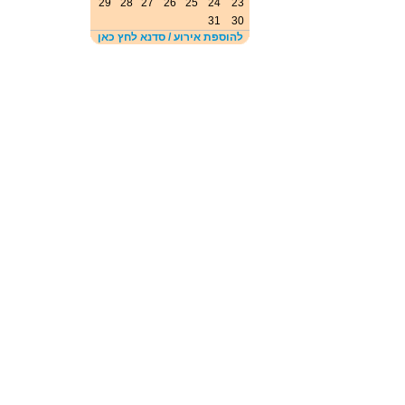
29
28
27
26
25
24
23
31
30
להוספת אירוע / סדנא לחץ כאן