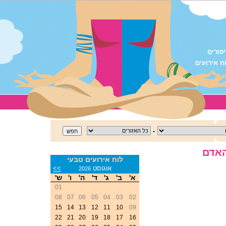
פורים
ח אירועים
-
האדם
לוח אירועים טבעי
<<
אוגוסט
>>
2026
א'
ב'
ג'
ד'
ה'
ו'
ש'
01
08
07
06
05
04
03
02
15
14
13
12
11
10
09
22
21
20
19
18
17
16