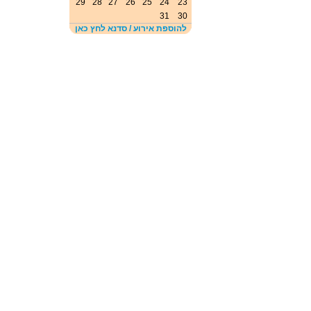
29
28
27
26
25
24
23
31
30
להוספת אירוע / סדנא לחץ כאן