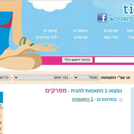
פול
סרטונים
מאמרים
סיפורים
ות
צור קשר
פורומים
לוח אירועים
או עפ"י התמחות:
-
-
מפרקים
נמצאו 1 התאמות לתגית -
בסרטונים -
1 התאמות
<
א
2
9
6