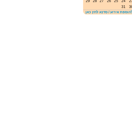
29
28
27
26
25
24
2
31
3
הוספת אירוע / סדנא לחץ כאן