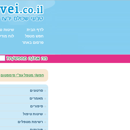
לדף הבית
שיטות טי
חפש מטפל
לוח מודע
פרסום באתר
חפש/י מטפל עפ"י סימפטום
סרטונים
מאמרים
סיפורים
שיטות טיפול
רשימת מטפלים
פורומים