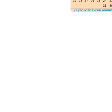
29
28
27
26
25
24
2
31
3
הוספת אירוע / סדנא לחץ כאן