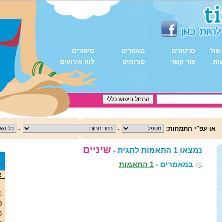
פול
סרטונים
מאמרים
סיפורים
ות
צור קשר
פורומים
לוח אירועים
או עפ"י התמחות:
-
-
שיניים
נמצאו 1 התאמות לתגית -
במאמרים -
1 התאמות
<
א
2
9
6