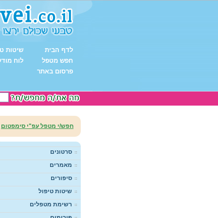
לדף הבית
שיטות טי
חפש מטפל
לוח מודע
פרסום באתר
חפש/י מטפל עפ"י סימפטום
סרטונים
מאמרים
סיפורים
שיטות טיפול
רשימת מטפלים
פורומים