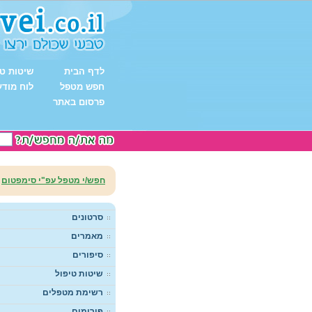
לדף הבית
שיטות טי
חפש מטפל
לוח מודע
פרסום באתר
חפש/י מטפל עפ"י סימפטום
סרטונים
מאמרים
סיפורים
שיטות טיפול
רשימת מטפלים
פורומים