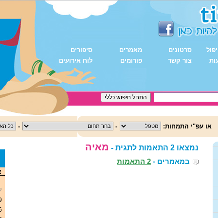
פול
סרטונים
מאמרים
סיפורים
ות
צור קשר
פורומים
לוח אירועים
או עפ"י התמחות:
-
-
מאיה
נמצאו 2 התאמות לתגית -
במאמרים -
2 התאמות
<
א
2
9
6