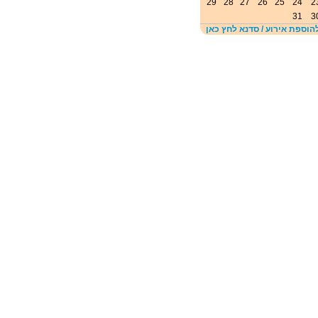
29
28
27
26
25
24
2
31
3
הוספת אירוע / סדנא לחץ כאן