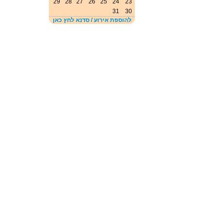
29
28
27
26
25
24
23
31
30
להוספת אירוע / סדנא לחץ כאן