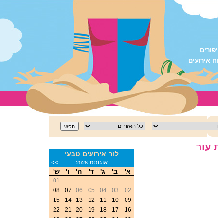
פורים
ח אירועים
-
 עור
לוח אירועים טבעי
<<
אוגוסט
>>
2026
א'
ב'
ג'
ד'
ה'
ו'
ש'
01
08
07
06
05
04
03
02
15
14
13
12
11
10
09
22
21
20
19
18
17
16