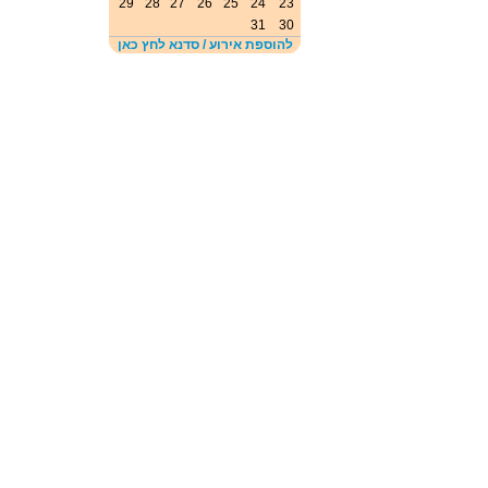
29
28
27
26
25
24
23
31
30
להוספת אירוע / סדנא לחץ כאן