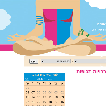
פורים
ח אירועים
-
ויות תכופות
לוח אירועים טבעי
<<
אוגוסט
>>
2026
א'
ב'
ג'
ד'
ה'
ו'
ש'
01
08
07
06
05
04
03
02
15
14
13
12
11
10
09
22
21
20
19
18
17
16