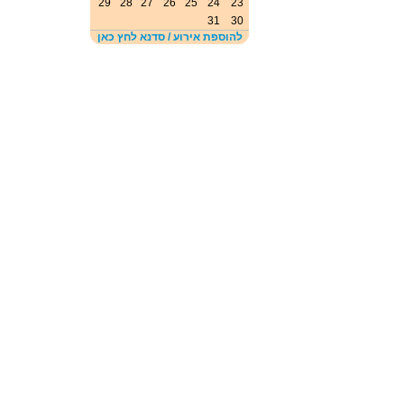
29
28
27
26
25
24
23
31
30
להוספת אירוע / סדנא לחץ כאן