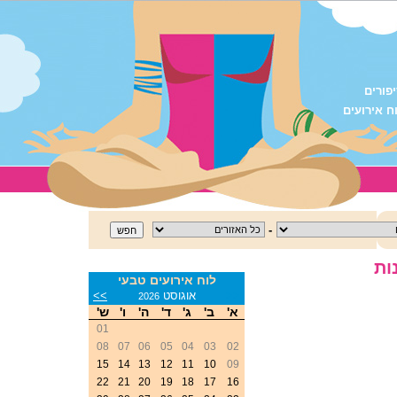
פורים
ח אירועים
-
ות
לוח אירועים טבעי
<<
אוגוסט
>>
2026
א'
ב'
ג'
ד'
ה'
ו'
ש'
01
08
07
06
05
04
03
02
15
14
13
12
11
10
09
22
21
20
19
18
17
16