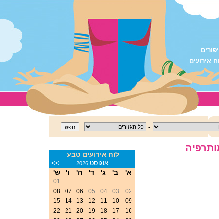
פורים
ח אירועים
-
ותרפיה
לוח אירועים טבעי
<<
אוגוסט
>>
2026
א'
ב'
ג'
ד'
ה'
ו'
ש'
01
08
07
06
05
04
03
02
15
14
13
12
11
10
09
22
21
20
19
18
17
16