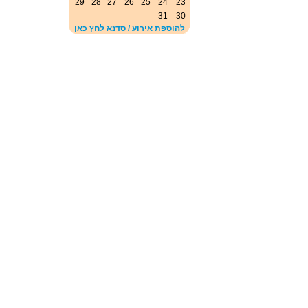
29
28
27
26
25
24
23
31
30
להוספת אירוע / סדנא לחץ כאן