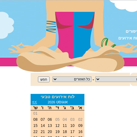
פורים
ח אירועים
-
לוח אירועים טבעי
<<
אוגוסט
>>
2026
א'
ב'
ג'
ד'
ה'
ו'
ש'
01
08
07
06
05
04
03
02
15
14
13
12
11
10
09
22
21
20
19
18
17
16