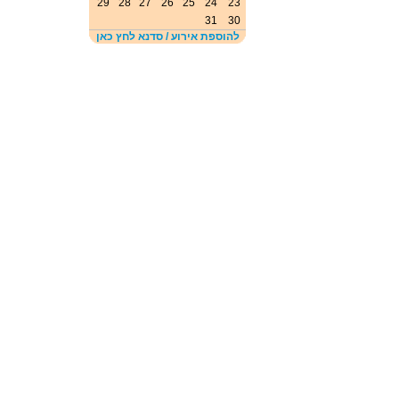
29
28
27
26
25
24
23
31
30
להוספת אירוע / סדנא לחץ כאן