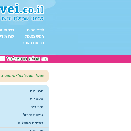
לדף הבית
שיטות טי
חפש מטפל
לוח מודע
פרסום באתר
חפש/י מטפל עפ"י סימפטום
סרטונים
מאמרים
סיפורים
שיטות טיפול
רשימת מטפלים
פורומים