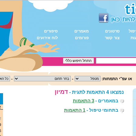
פול
סרטונים
מאמרים
סיפורים
ות
צור קשר
פורומים
לוח אירועים
או עפ"י התמחות:
-
-
דמיון
נמצאו 4 התאמות לתגית -
במאמרים -
3 התאמות
<
א
בתחומי טיפול -
1 התאמות
2
9
6