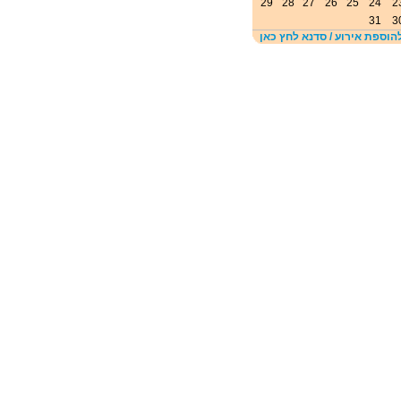
29
28
27
26
25
24
2
31
3
הוספת אירוע / סדנא לחץ כאן