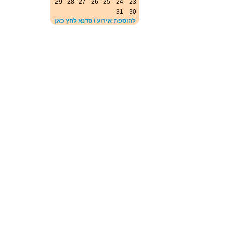
29
28
27
26
25
24
23
31
30
להוספת אירוע / סדנא לחץ כאן