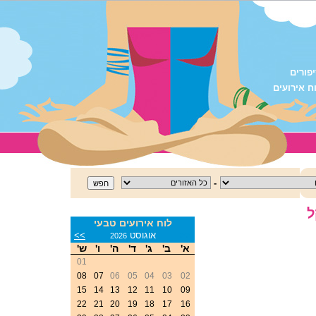
פורים
ח אירועים
-
לוח אירועים טבעי
<<
אוגוסט
>>
2026
א'
ב'
ג'
ד'
ה'
ו'
ש'
01
08
07
06
05
04
03
02
15
14
13
12
11
10
09
22
21
20
19
18
17
16